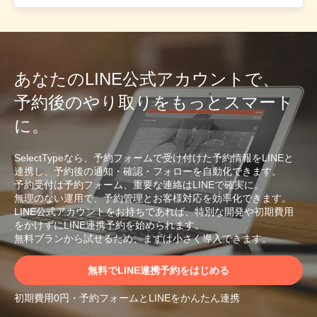
あなたのLINE公式アカウントで、
予約後のやり取りをもっとスマート
に。
SelectTypeなら、予約フォームで受け付けた予約情報をLINEと
連携し、予約後の通知・確認・フォローを自動化できます。
予約受付は予約フォーム、重要な連絡はLINEで確実に。
無理のない運用で、予約管理とお客様対応を効率化できます。
LINE公式アカウントをお持ちであれば、特別な開発や初期費用
をかけずにLINE連携予約を始められます。
無料プランから試せるため、まずは小さく導入できます。
無料でLINE連携予約をはじめる
初期費用0円・予約フォームとLINEをかんたん連携