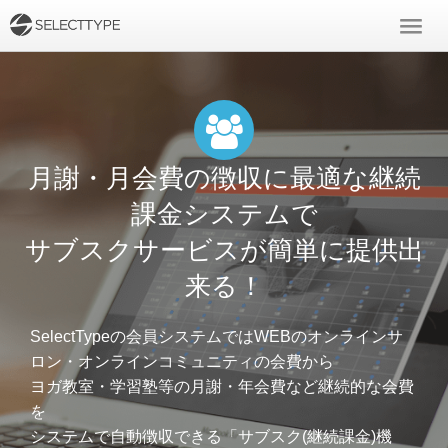
月謝・月会費の徴収に最適な継続
課金システムで
サブスクサービスが簡単に提供出
来る！
SelectTypeの会員システムではWEBのオンラインサ
ロン・オンラインコミュニティの会費から
ヨガ教室・学習塾等の月謝・年会費など継続的な会費
を
システムで自動徴収できる「サブスク(継続課金)機