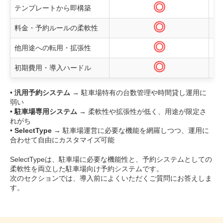
◎
テンプレートから即構築
◎
料金・予約ルールの柔軟性
◎
他用途への転用・拡張性
◎
初期費用・導入ハードル
•
汎用予約システム
→ 駐車場特有の台数管理や時間貸し運用に
弱い
•
駐車場専用システム
→ 柔軟性や拡張性が低く、用途が限定さ
れがち
•
SelectType
→ 駐車場運営に必要な機能を網羅しつつ、運用に
合わせて自由にカスタマイズ可能
SelectTypeは、駐車場に必要な機能性と、予約システムとしての
柔軟性を両立した駐車場向け予約システムです。
次のセクションでは、導入前によくいただくご質問にお答えしま
す。