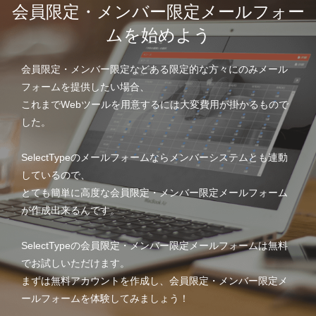
会員限定・メンバー限定メールフォー
ムを始めよう
会員限定・メンバー限定などある限定的な方々にのみメール
フォームを提供したい場合、
これまでWebツールを用意するには大変費用が掛かるもので
した。
SelectTypeのメールフォームならメンバーシステムとも連動
しているので、
とても簡単に高度な会員限定・メンバー限定メールフォーム
が作成出来るんです。
SelectTypeの会員限定・メンバー限定メールフォームは無料
でお試しいただけます。
まずは無料アカウントを作成し、会員限定・メンバー限定メ
ールフォームを体験してみましょう！